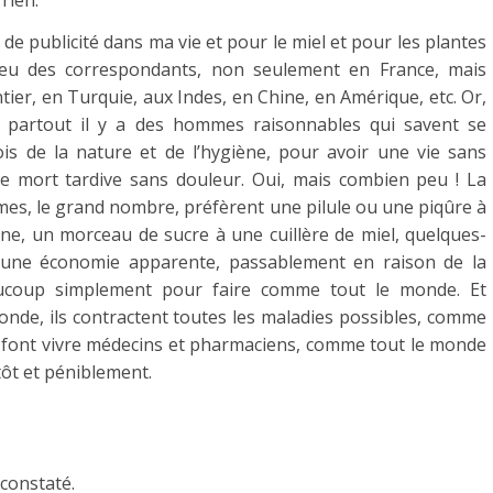
 rien.
p de publicité dans ma vie et pour le miel et pour les plantes
ai eu des correspondants, non seulement en France, mais
ier, en Turquie, aux Indes, en Chine, en Amérique, etc. Or,
ue partout il y a des hommes raisonnables qui savent se
is de la nature et de l’hygiène, pour avoir une vie sans
e mort tardive sans douleur. Oui, mais combien peu ! La
es, le grand nombre, préfèrent une pilule ou une piqûre à
ane, un morceau de sucre à une cuillère de miel, quelques-
’une économie apparente, passablement en raison de la
ucoup simplement pour faire comme tout le monde. Et
nde, ils contractent toutes les maladies possibles, comme
s font vivre médecins et pharmaciens, comme tout le monde
tôt et péniblement.
 constaté.