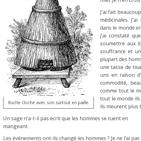
miel. Je n’en crois
J’ai fait beaucou
médicinales. J’
dans le monde ent
j’ai constaté q
soumettre aux lo
souffrance et un
plupart des homm
une tasse de tis
uns en raison d
commodité, bea
comme tout le mo
tout le monde il
Ruche cloche avec son surtout en paille.
ils meurent plus 
Un sage n’a-t-il pas écrit que les hommes se tuent en
mangeant.
Les événements ont-ils changé les hommes ? Je ne l’ai pas