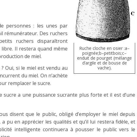
de personnes : les unes par
ail rémunérateur. Des ruchers
tits ruchers disparaîtront
 libre. Il restera quand même
Ruche cloche en osier :a–
poignée;b–petitbois;c–
production de miel.
enduit de pourget (mélange
d’argile et de bouse de
? Oui, si le miel est vendu au
vache).
concurrent du miel. On n’achète
our remplacer le sucre.
le sucre a une puissance sucrante plus forte et il est d’une
ous disent que le public, obligé d’employer le miel depuis
a pu en apprécier les qualités et qu’il lui restera fidèle, et
licité intelligente continuera à pousser le public vers le