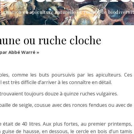
ormation en apiculture naturelle et ruches de biodiversi
mune ou ruche cloche
» par Abbé Warré »
ples, comme les buts poursuivis par les apiculteurs. Ces
st très difficile d’arriver à les connaître en détail.
e trouvaient toujours douze à quinze ruches vulgaires.
a paille de seigle, cousue avec des ronces fendues ou avec de
 était de 40 litres. Aux plus fortes, au premier printemps,
n guise de hausse, en dessous, le cercle en bois d’un tamis