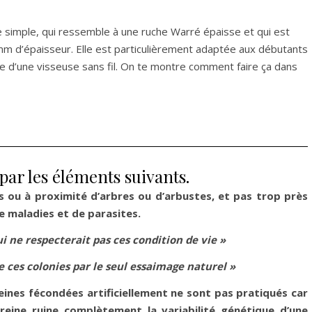
te simple, qui ressemble à une ruche Warré épaisse et qui est
mm d’épaisseur. Elle est particulièrement adaptée aux débutants
ide d’une visseuse sans fil. On te montre comment faire ça dans
par les éléments suivants.
us ou à proximité d’arbres ou d’arbustes, et pas trop près
de maladies et de parasites.
i ne respecterait pas ces condition de vie »
 ces colonies par le seul essaimage naturel »
eines fécondées artificiellement ne sont pas pratiqués car
e reine ruine complètement la variabilité génétique d’une