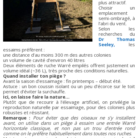
plus attractif.
Choisir un
emplacement
semi-ombragé, à
l’abri du vent.
Selon les
recherches du
Dr Thomas
Seeley,
les
essaims préfèrent :
une distance d’au moins 300 m des autres colonies
un volume de cavité d’environ 40 litres
Deux éléments de ruche Warré empilés offrent justement un
volume idéal (~36 L), très proche des conditions naturelles.
Quand installer ton piège ?
Avant la saison d’essaimage : fin printemps – début été.
Astuce : un bon coussin isolant ou un peu d’écorce sur le toit
permet d’éviter la surchauffe.
Ici, on laisse faire la nature…
Plutôt que de recourir à l’élevage artificiel, on privilégie la
reproduction naturelle par essaimage, pour des colonies plus
robustes et résistant.
Remarque :
Pour éviter que des oiseaux ne s’y installent
avant, on utilise dans un piège à essaim une entrée Warré
horizontale classique, et non pas un trou d’entrée rond
comme on le préfère habituellement dans toutes nos ruches
.