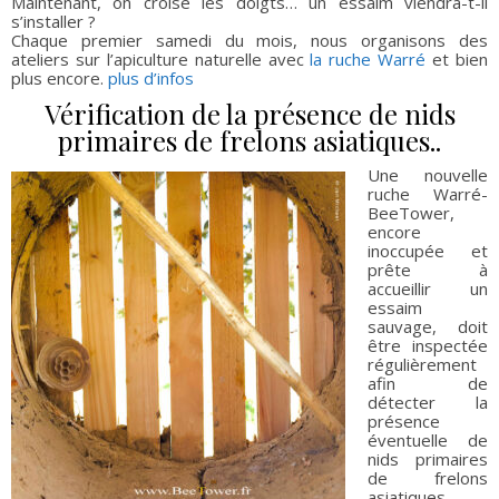
Maintenant, on croise les doigts… un essaim viendra-t-il
s’installer ?
Chaque premier samedi du mois, nous organisons des
ateliers sur l’apiculture naturelle avec
la ruche Warré
et bien
plus encore.
plus d’infos
Vérification de la présence de nids
primaires de frelons asiatiques..
Une nouvelle
ruche Warré-
BeeTower,
encore
inoccupée et
prête à
accueillir un
essaim
sauvage, doit
être inspectée
régulièrement
afin de
détecter la
présence
éventuelle de
nids primaires
de frelons
asiatiques.