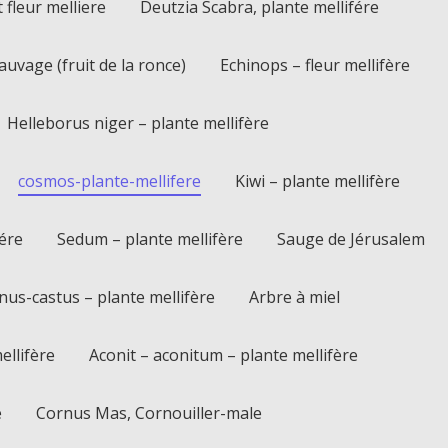
t fleur melliere
Deutzia Scabra, plante mellifére
uvage (fruit de la ronce)
Echinops – fleur mellifère
Helleborus niger – plante mellifère
cosmos-plante-mellifere
Kiwi – plante mellifère
ére
Sedum – plante mellifère
Sauge de Jérusalem
nus-castus – plante mellifère
Arbre à miel
ellifère
Aconit – aconitum – plante mellifère
e
Cornus Mas, Cornouiller-male