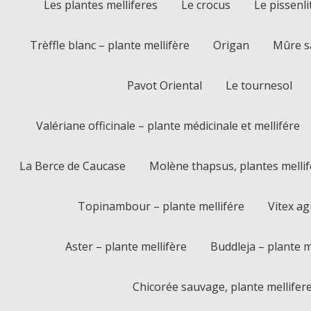
Les plantes melliferes
Le crocus
Le pissenli
Trèffle blanc – plante mellifère
Origan
Mûre sa
Pavot Oriental
Le tournesol
Valériane officinale – plante médicinale et mellifére
La Berce de Caucase
Molène thapsus, plantes mellif
Topinambour – plante mellifére
Vitex ag
Aster – plante mellifère
Buddleja – plante m
Chicorée sauvage, plante mellifer