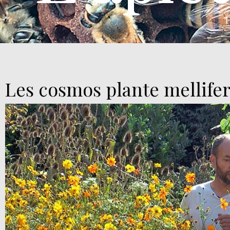
F
Les cosmos plante mellife