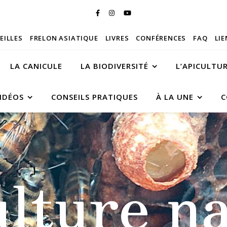
BEILLES
FRELON ASIATIQUE
LIVRES
CONFÉRENCES
FAQ
LIE
LA CANICULE
LA BIODIVERSITÉ
L’APICULTU
IDÉOS
CONSEILS PRATIQUES
À LA UNE
C
ulture na