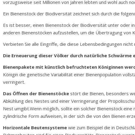
vorzugsweise seit Millionen von Jahren lebten und wohl auch no
Ein Bienenstock der Biodiversität zeichnet sich durch die folge
Es ist besser, einen Bienenstock der Biodiversität unter oder 
anderen Bienenstöcken aufzustellen, um die Übertragung von Kr
Verbieten Sie alle Eingriffe, die diese Lebensbedingungen nicht
Die Erneuerung dieser Völker durch natürliche Schwärme 
Bienenpakete mit künstlich befruchteten Königinnen werde
Königin die genetische Variabilität einer Bienenpopulation voll
verringert.
Das Öffnen der Bienenstöcke
stört die Bienen, besonders we
Abkühlung des Nestes und einer Verringerung der Propolisschut
Nest umgibt.Wenn möglich, sollte ein solcher Bienenstock eine 
zylindrische Form aufweisen, in der sich die von den Bienen er
Horizontale Beutensysteme
wie zum Beispiel die in Deutschl
Rahmenbeuten sind für einen Biodiversitäts-Bienenstock wenige