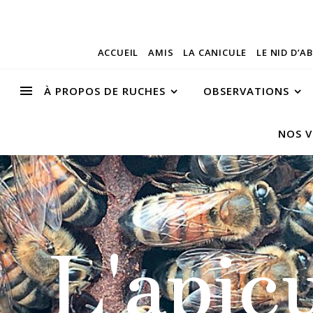
ACCUEIL
AMIS
LA CANICULE
LE NID D’A
À PROPOS DE RUCHES
OBSERVATIONS
NOS V
L'apic