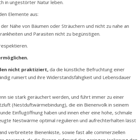
ch in ungestörter Natur leben.
nden Elemente aus:
in der Nähe von Bäumen oder Sträuchern und nicht zu nahe an
ankheiten und Parasiten nicht zu begünstigen.
 respektieren.
ermöglichen.
n nicht praktiziert,
da die künstliche Befruchtung einer
ständig ruiniert und ihre Widerstandsfähigkeit und Lebensdauer
nn sie stark geräuchert werden, und führt immer zu einer
zluft (Nestduftwärmebindung), die ein Bienenvolk in seinem
runde Einflugöffnung haben und innen eher eine hohe, schmale
zeugte Nestwärme optimal regulieren und aufrechterhalten lässt
and verbreitete Bienenkiste, sowie fast alle commerziellen
r geeignet, da die Bienen aufgrund der geringen Isolierung den