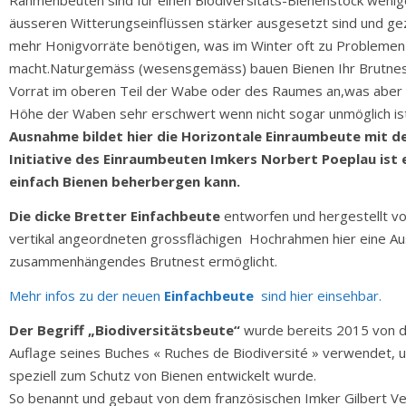
äusseren Witterungseinflüssen stärker ausgesetzt sind und ge
mehr Honigvorräte benötigen, was im Winter oft zu Problemen f
macht.Naturgemäss (wesensgemäss) bauen Bienen Ihr Brutnest
Vorrat im oberen Teil der Wabe oder des Raumes an,was aber i
Höhe der Waben sehr erschwert wenn nicht sogar unmöglich ist
Ausnahme bildet hier die Horizontale Einraumbeute mit d
Initiative des Einraumbeuten Imkers Norbert Poeplau ist 
einfach Bienen beherbergen kann.
Die dicke Bretter Einfachbeute
entworfen und hergestellt vo
vertikal angeordneten grossflächigen Hochrahmen hier eine Aus
zusammenhängendes Brutnest ermöglicht.
Mehr infos zu der neuen
Einfachbeute
sind hier einsehbar.
Der Begriff „Biodiversitätsbeute“
wurde bereits 2015 von 
Auflage seines Buches « Ruches de Biodiversité » verwendet, 
speziell zum Schutz von Bienen entwickelt wurde.
So benannt und gebaut von dem französischen Imker Gilbert Veui