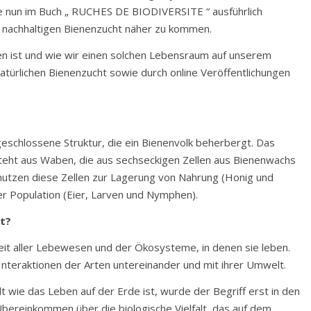
ie nun im Buch „ RUCHES DE BIODIVERSITE “ ausführlich
er nachhaltigen Bienenzucht näher zu kommen.
en ist und wie wir einen solchen Lebensraum auf unserem
atürlichen Bienenzucht sowie durch online Veröffentlichungen
 geschlossene Struktur, die ein Bienenvolk beherbergt. Das
teht aus Waben, die aus sechseckigen Zellen aus Bienenwachs
nutzen diese Zellen zur Lagerung von Nahrung (Honig und
er Population (Eier, Larven und Nymphen).
t?
heit aller Lebewesen und der Ökosysteme, in denen sie leben.
Interaktionen der Arten untereinander und mit ihrer Umwelt.
lt wie das Leben auf der Erde ist, wurde der Begriff erst in den
bereinkommen über die biologische Vielfalt, das auf dem