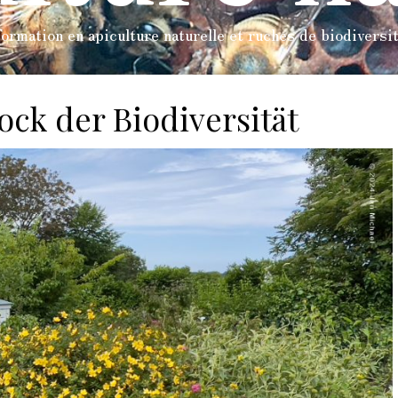
ormation en apiculture naturelle et ruches de biodiversi
ock der Biodiversität