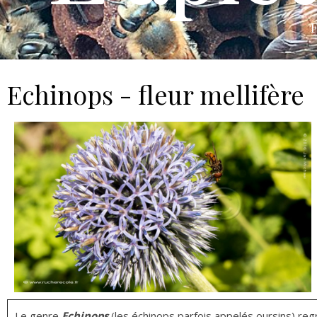
F
Echinops - fleur mellifère
Le genre
Echinops
(les échinops parfois appelés oursins) re