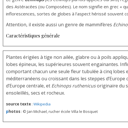
des Astéracées (ou Composées). Le nom signifie en grec « qui
inflorescences, sortes de globes à l’aspect hérissé souvent 
Attention, il existe aussi un genre de mammifères
Echino
Caractéristiques générale
Plantes érigées à tige non ailée, glabre ou à poils appliq
lobes épineux, les supérieures souvent engainantes. In
comportant chacun une seule fleur tubulée à cinq lobes 
méditerranéens ou croissant dans les steppes d’Europe c
d’Europe centrale, et
Echinops ruthenicus
originaire du s
ensoleillés, secs et rocheux.
source texte
:
Wikipedia
p
hotos
: © Jan Michael, rucher école Villa le Bosquet