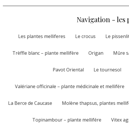
Navigation - les 
Les plantes melliferes
Le crocus
Le pissenli
Trèffle blanc – plante mellifère
Origan
Mûre sa
Pavot Oriental
Le tournesol
Valériane officinale – plante médicinale et mellifére
La Berce de Caucase
Molène thapsus, plantes mellif
Topinambour – plante mellifére
Vitex ag