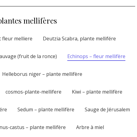
plantes mellifères
t fleur melliere
Deutzia Scabra, plante mellifére
uvage (fruit de la ronce)
Echinops – fleur mellifère
Helleborus niger – plante mellifère
cosmos-plante-mellifere
Kiwi – plante mellifère
ére
Sedum – plante mellifère
Sauge de Jérusalem
nus-castus – plante mellifère
Arbre à miel