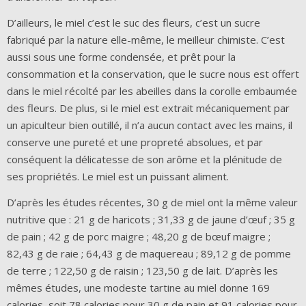
D’ailleurs, le miel c’est le suc des fleurs, c’est un sucre
fabriqué par la nature elle-même, le meilleur chimiste. C’est
aussi sous une forme condensée, et prêt pour la
consommation et la conservation, que le sucre nous est offert
dans le miel récolté par les abeilles dans la corolle embaumée
des fleurs. De plus, si le miel est extrait mécaniquement par
un apiculteur bien outillé, il n’a aucun contact avec les mains, il
conserve une pureté et une propreté absolues, et par
conséquent la délicatesse de son arôme et la plénitude de
ses propriétés. Le miel est un puissant aliment.
D’après les études récentes, 30 g de miel ont la même valeur
nutritive que : 21 g de haricots ; 31,33 g de jaune d’œuf ; 35 g
de pain ; 42 g de porc maigre ; 48,20 g de bœuf maigre ;
82,43 g de raie ; 64,43 g de maquereau ; 89,12 g de pomme
de terre ; 122,50 g de raisin ; 123,50 g de lait. D’après les
mêmes études, une modeste tartine au miel donne 169
calories, soit 78 calories pour 30 g de pain et 91 calories pour