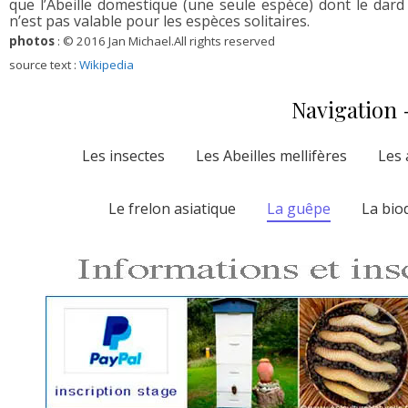
que l’Abeille domestique (une seule espèce) dont le dar
n’est pas valable pour les espèces solitaires.
photos
: © 2016 Jan Michael.All rights reserved
source text :
Wikipedia
Navigation -
Les insectes
Les Abeilles mellifères
Les 
Le frelon asiatique
La guêpe
La bio