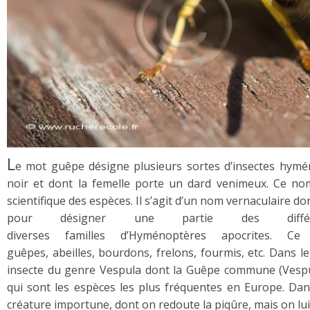
L
e mot guêpe désigne plusieurs sortes d’insectes hym
noir et dont la femelle porte un dard venimeux. Ce nom
scientifique des espèces. Il s’agit d’un nom vernaculaire do
pour désigner une partie des différe
diverses familles d’Hyménoptères apocrites. 
guêpes, abeilles, bourdons, frelons, fourmis, etc. Dans
insecte du genre Vespula dont la Guêpe commune (Vespu
qui sont les espèces les plus fréquentes en Europe. Dans
créature importune, dont on redoute la piqûre, mais on lui e