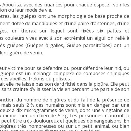
s Apocrita, avec des nuances pour chaque espèce : voir les
tion ou leur mode de vie.
mètres, les guêpes ont une morphologie de base proche de
mment dotée de mandibules et d’une paire d’antennes
,
d’une
ges, un thorax sur lequel sont fixées six pattes et
 couleurs vives avec à son extrémité un aiguillon relié à
és guêpes (Guêpes à galles, Guêpe parasitoïdes) ont un
èdent guère de venin.
 leur victime pour se défendre ou pour défendre leur nid, ou
 de guêpe est un mélange complexe de composés chimiques
des abeilles, frelons ou polistes.
it elle ne laisse pas son dard fiché dans la piqûre. Elle peut
 sans crainte d’y laisser la vie en perdant une partie de son
 fonction du nombre de piqûres et du fait de la présence de
n, mais seuls 2 % des humains sont mis en danger par une
e deux à dix microgrammes de venin, donc une vingtaine de
ou même tuer un chien de
5 kg
Les personnes n’auront la
 peut être très douloureux et quelques démangeaisons. En
 piqûres très nombreuses ou sur un petit animal, ou bien