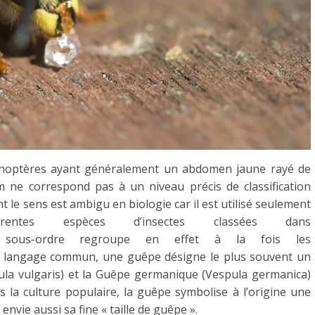
énoptères ayant généralement un abdomen jaune rayé de
 ne correspond pas à un niveau précis de classification
nt le sens est ambigu en biologie car il est utilisé seulement
ntes espèces d’insectes classées dans
Ce sous-ordre regroupe en effet à la fois les
 le langage commun, une guêpe désigne le plus souvent un
la vulgaris) et la Guêpe germanique (Vespula germanica)
 la culture populaire, la guêpe symbolise à l’origine une
nvie aussi sa fine « taille de guêpe ».