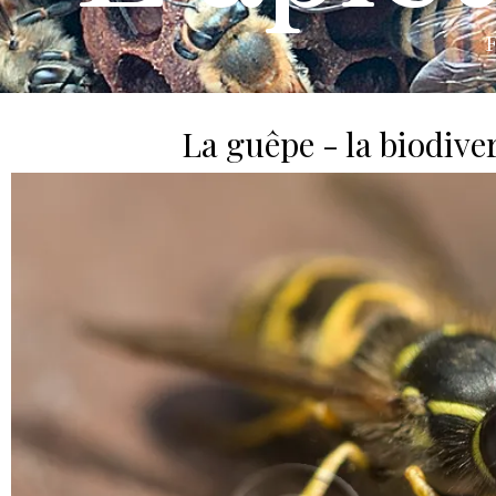
F
La guêpe - la biodive