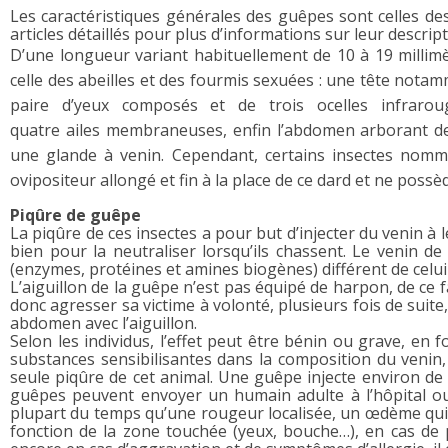
Les caractéristiques générales des guêpes sont celles de
articles détaillés pour plus d’informations sur leur descrip
D’une longueur variant habituellement de 10 à 19 milli
celle des abeilles et des fourmis sexuées : une tête nota
paire d’yeux composés et de trois ocelles infrarou
quatre ailes membraneuses, enfin l’abdomen arborant des
une glande à venin. Cependant, certains insectes nomm
ovipositeur allongé et fin à la place de ce dard et ne poss
Piqûre de guêpe
La piqûre de ces insectes a pour but d’injecter du venin à
bien pour la neutraliser lorsqu’ils chassent. Le venin
(enzymes, protéines et amines biogènes) différent de celui 
L’aiguillon de la guêpe n’est pas équipé de harpon, de ce fa
donc agresser sa victime à volonté, plusieurs fois de suite,
abdomen avec l’aiguillon.
Selon les individus, l’effet peut être bénin ou grave, en
substances sensibilisantes dans la composition du veni
seule piqûre de cet animal. Une guêpe injecte environ d
guêpes peuvent envoyer un humain adulte à l’hôpital 
plupart du temps qu’une rougeur localisée, un œdème qui
fonction de la zone touchée (yeux, bouche…), en cas de