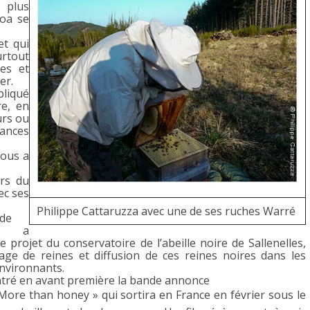
, plus
roa se
et qui
urtout
es et
er.
pliqué
re, en
urs ou
dances
nous a
urs du
ec ses
Philippe Cattaruzza avec une de ses ruches Warré
ude
s a
le projet du conservatoire de l’abeille noire de Sallenelles,
age de reines et diffusion de ces reines noires dans les
nvironnants.
tré en avant première la bande annonce
 More than honey » qui sortira en France en février sous le