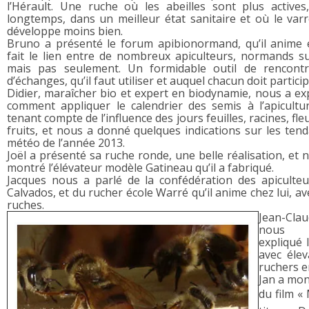
l’Hérault. Une ruche où les abeilles sont plus actives
longtemps, dans un meilleur état sanitaire et où le var
développe moins bien.
Bruno a présenté le forum apibionormand, qu’il anime 
fait le lien entre de nombreux apiculteurs, normands s
mais pas seulement. Un formidable outil de rencontr
d’échanges, qu’il faut utiliser et auquel chacun doit particip
Didier, maraîcher bio et expert en biodynamie, nous a ex
comment appliquer le calendrier des semis à l’apicultu
tenant compte de l’influence des jours feuilles, racines, fle
fruits, et nous a donné quelques indications sur les ten
météo de l’année 2013.
Joël a présenté sa ruche ronde, une belle réalisation, et 
montré l’élévateur modèle Gatineau qu’il a fabriqué.
Jacques nous a parlé de la confédération des apiculte
Calvados, et du rucher école Warré qu’il anime chez lui, av
ruches.
Jean-Cla
nou
expliqué 
avec élev
ruchers e
Jan a mon
du film «