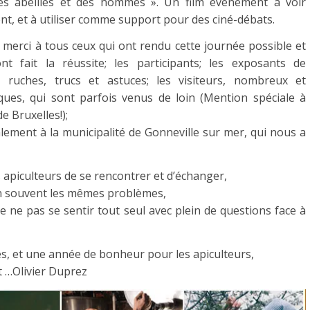
Des abeilles et des hommes ». Un film évènement à voir
t, et à utiliser comme support pour des ciné-débats.
merci à tous ceux qui ont rendu cette journée possible et
nt fait la réussite; les participants; les exposants de
s, ruches, trucs et astuces; les visiteurs, nombreux et
ues, qui sont parfois venus de loin (Mention spéciale à
e Bruxelles!);
lement à la municipalité de Gonneville sur mer, qui nous a
 apiculteurs de se rencontrer et d’échanger,
en souvent les mêmes problèmes,
 de ne pas se sentir tout seul avec plein de questions face à
es, et une année de bonheur pour les apiculteurs,
t …
Olivier Duprez