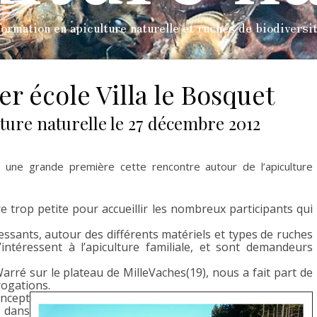
ormation en apiculture naturelle et ruches de biodiversi
r école Villa le Bosquet
ture naturelle le 27 décembre 2012
une grande première cette rencontre autour de l’apiculture
tre trop petite pour accueillir les nombreux participants qui
essants, autour des différents matériels et types de ruches
ntéressent à l’apiculture familiale, et sont demandeurs
arré sur le plateau de MilleVaches(19), nous a fait part de
rogations.
ncept
l dans