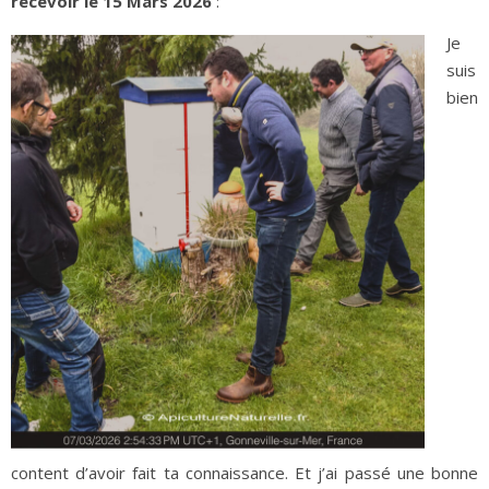
recevoir le 15 Mars 2026
:
Je
suis
bien
content d’avoir fait ta connaissance. Et j’ai passé une bonne