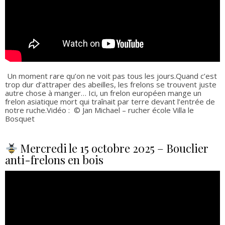
Un moment rare qu’on ne voit pas tous les jours.Quand c’est
trop dur d’attraper des abeilles, les frelons se trouvent juste
autre chose à manger… Ici, un frelon européen mange un
frelon asiatique mort qui traînait par terre devant l’entrée de
notre ruche.Vidéo : © Jan Michael – rucher école Villa le
Bosquet
Mercredi le 15 octobre 2025 – Bouclier
anti-frelons en bois