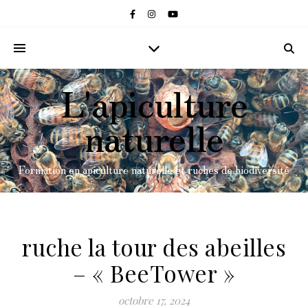
L'apiculture
naturelle
Formation en apiculture naturelle et ruches de biodiversité
ruche la tour des abeilles
– « BeeTower »
octobre 17, 2024