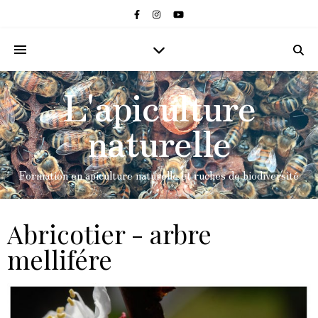
L'apiculture
naturelle
Formation en apiculture naturelle et ruches de biodiversité
Abricotier - arbre
mellifére