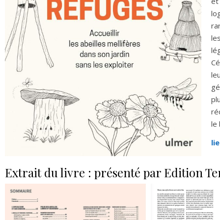
et
lo
ra
le
lé
Cé
le
gé
pl
ré
le
li
Extrait du livre : présenté par Edition T