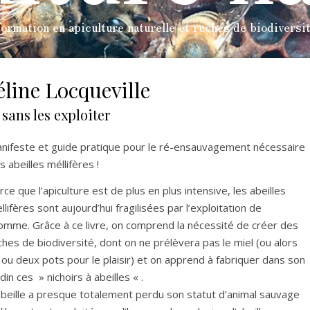
ormation en apiculture naturelle et ruches de biodiversi
éline Locqueville
 sans les exploiter
nifeste et guide pratique pour le ré-ensauvagement nécessaire
s abeilles méllifères !
rce que l’apiculture est de plus en plus intensive, les abeilles
llifères sont aujourd’hui fragilisées par l’exploitation de
homme. Grâce à ce livre, on comprend la nécessité de créer des
ches de biodiversité, dont on ne prélèvera pas le miel (ou alors
 ou deux pots pour le plaisir) et on apprend à fabriquer dans son
rdin ces » nichoirs à abeilles « .
abeille a presque totalement perdu son statut d’animal sauvage