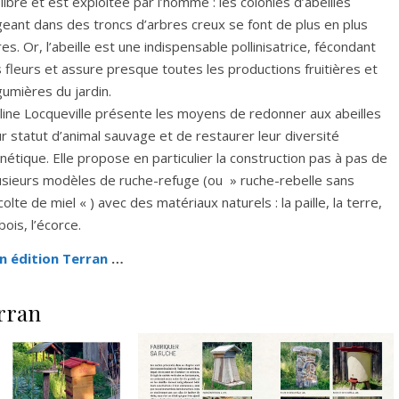
 libre et est exploitée par l’homme : les colonies d’abeilles
geant dans des troncs d’arbres creux se font de plus en plus
res. Or, l’abeille est une indispensable pollinisatrice, fécondant
s fleurs et assure presque toutes les productions fruitières et
gumières du jardin.
line Locqueville présente les moyens de redonner aux abeilles
ur statut d’animal sauvage et de restaurer leur diversité
nétique. Elle propose en particulier la construction pas à pas de
usieurs modèles de ruche-refuge (ou » ruche-rebelle sans
colte de miel « ) avec des matériaux naturels : la paille, la terre,
 bois, l’écorce.
en édition Terran
…
erran