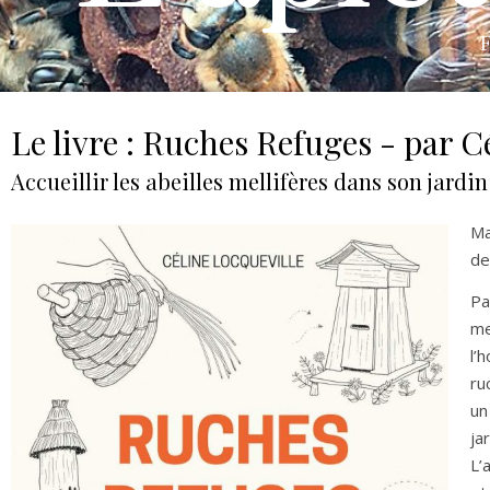
F
Le livre : Ruches Refuges - par C
Accueillir les abeilles mellifères dans son jardin
Ma
de
Pa
me
l’
ru
un
ja
L’