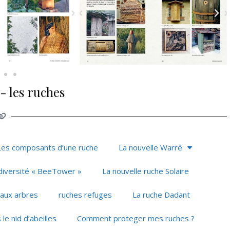
- les ruches
Les composants d’une ruche
La nouvelle Warré
diversité « BeeTower »
La nouvelle ruche Solaire
 aux arbres
ruches refuges
La ruche Dadant
le nid d’abeilles
Comment proteger mes ruches ?